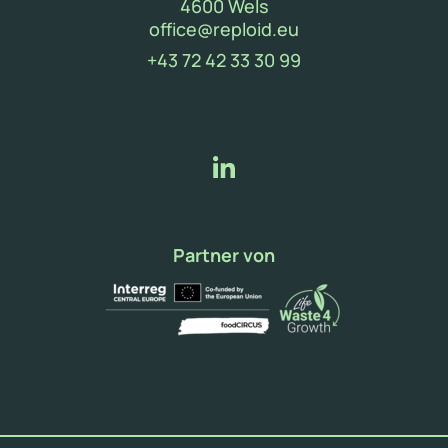
4600 Wels
(neues Fenster)
office@reploid.eu
(new window)
+43 72 42 33 30 99
Partner von